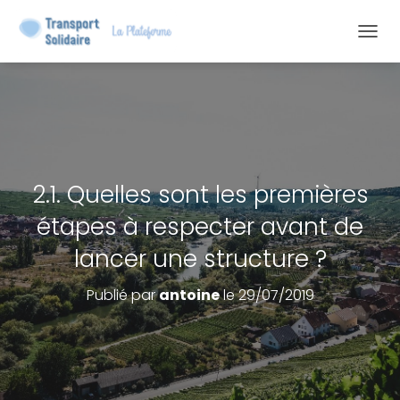
D
É
P
L
I
E
R
L
2.1. Quelles sont les premières
A
étapes à respecter avant de
N
A
lancer une structure ?
V
I
Publié par
antoine
le
29/07/2019
G
A
T
I
O
N