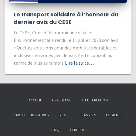
Le transport solidaire à l’honneur du
dernier avis du CESE
Le CESE, Conseil Economique Social et
Environnemental a rendu le 11 juillet 2023 son avis
« Quelles solutions pour des mobilités durables et
inclusives en zones peu denses ? ». Le conseil, au
terme de plusieurs mois
Lire la suite…
ACCUEIL
LIVRE BLANC
KIT DE CRÉATION
CARTE DES INITIATIVES
BLOG
LES ASSISES
LOGICIELS
F.A.Q
À PROPOS