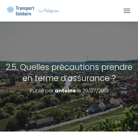
D
É
P
L
I
E
R
L
2.5. Quelles précautions prendre
A
en terme d’assurance ?
N
A
Publié par
antoine
le
29/07/2019
V
I
G
A
T
I
O
N